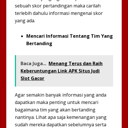
sebuah skor pertandingan maka carilah
terlebih dahulu informasi mengenai skor
yang ada.
Mencari Informasi Tentang Tim Yang
Bertanding
Baca Juga...
Menang Terus dan Raih
Keberuntungan Link APK Situs Judi
Slot Gacor
Agar semakin banyak informasi yang anda
dapatkan maka penting untuk mencari
bagaimana tim yang akan bertanding
nantinya. Lihat apa saja kemenangan yang
sudah mereka dapatkan sebelumnya serta