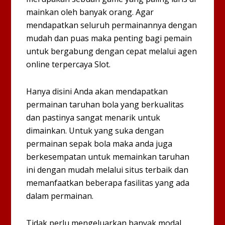
mainkan oleh banyak orang. Agar
mendapatkan seluruh permainannya dengan
mudah dan puas maka penting bagi pemain
untuk bergabung dengan cepat melalui agen
online terpercaya Slot.
Hanya disini Anda akan mendapatkan
permainan taruhan bola yang berkualitas
dan pastinya sangat menarik untuk
dimainkan. Untuk yang suka dengan
permainan sepak bola maka anda juga
berkesempatan untuk memainkan taruhan
ini dengan mudah melalui situs terbaik dan
memanfaatkan beberapa fasilitas yang ada
dalam permainan.
Tidak perlu mengeluarkan banyak modal