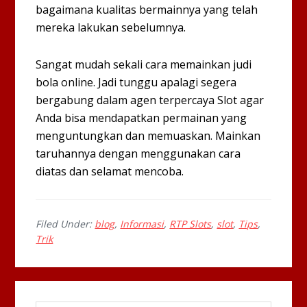
bagaimana kualitas bermainnya yang telah
mereka lakukan sebelumnya.
Sangat mudah sekali cara memainkan judi
bola online. Jadi tunggu apalagi segera
bergabung dalam agen terpercaya Slot agar
Anda bisa mendapatkan permainan yang
menguntungkan dan memuaskan. Mainkan
taruhannya dengan menggunakan cara
diatas dan selamat mencoba.
Filed Under:
blog
,
Informasi
,
RTP Slots
,
slot
,
Tips
,
Trik
Primary