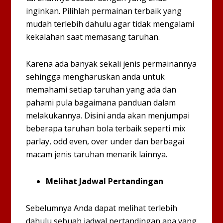
inginkan. Pilihlah permainan terbaik yang
mudah terlebih dahulu agar tidak mengalami
kekalahan saat memasang taruhan.
Karena ada banyak sekali jenis permainannya
sehingga mengharuskan anda untuk
memahami setiap taruhan yang ada dan
pahami pula bagaimana panduan dalam
melakukannya. Disini anda akan menjumpai
beberapa taruhan bola terbaik seperti mix
parlay, odd even, over under dan berbagai
macam jenis taruhan menarik lainnya.
Melihat Jadwal Pertandingan
Sebelumnya Anda dapat melihat terlebih
dahulu sebuah jadwal pertandingan apa yang