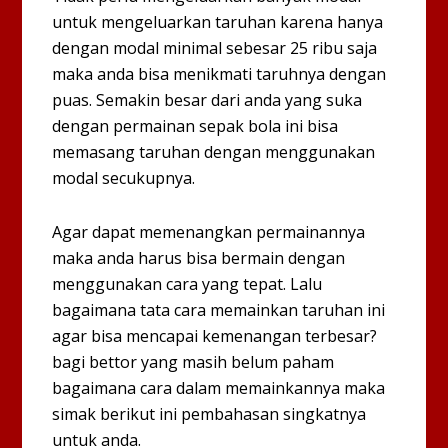
untuk mengeluarkan taruhan karena hanya
dengan modal minimal sebesar 25 ribu saja
maka anda bisa menikmati taruhnya dengan
puas. Semakin besar dari anda yang suka
dengan permainan sepak bola ini bisa
memasang taruhan dengan menggunakan
modal secukupnya.
Agar dapat memenangkan permainannya
maka anda harus bisa bermain dengan
menggunakan cara yang tepat. Lalu
bagaimana tata cara memainkan taruhan ini
agar bisa mencapai kemenangan terbesar?
bagi bettor yang masih belum paham
bagaimana cara dalam memainkannya maka
simak berikut ini pembahasan singkatnya
untuk anda.