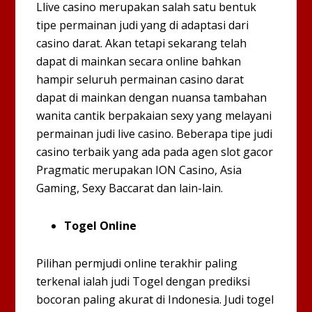
Llive casino merupakan salah satu bentuk
tipe permainan judi yang di adaptasi dari
casino darat. Akan tetapi sekarang telah
dapat di mainkan secara online bahkan
hampir seluruh permainan casino darat
dapat di mainkan dengan nuansa tambahan
wanita cantik berpakaian sexy yang melayani
permainan judi live casino. Beberapa tipe judi
casino terbaik yang ada pada agen slot gacor
Pragmatic merupakan ION Casino, Asia
Gaming, Sexy Baccarat dan lain-lain.
Togel Online
Pilihan permjudi online terakhir paling
terkenal ialah judi Togel dengan prediksi
bocoran paling akurat di Indonesia. Judi togel