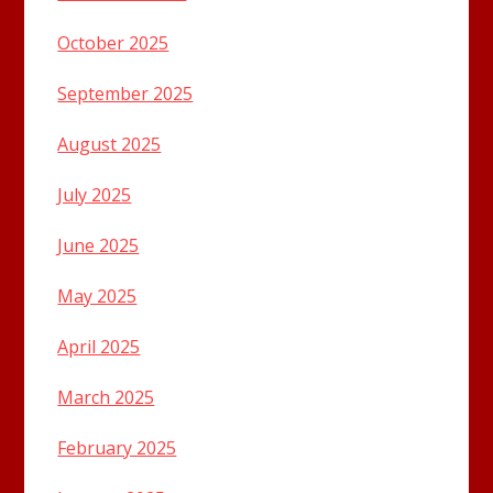
October 2025
September 2025
August 2025
July 2025
June 2025
May 2025
April 2025
March 2025
February 2025