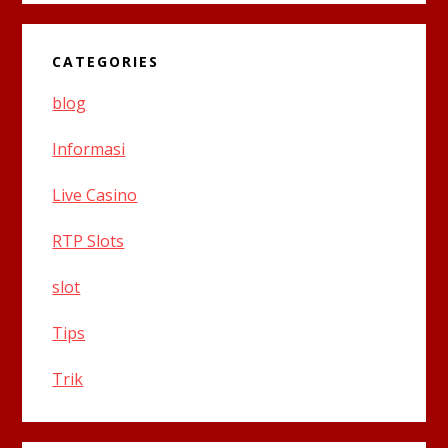
CATEGORIES
blog
Informasi
Live Casino
RTP Slots
slot
Tips
Trik