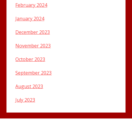
February 2024
January 2024
December 2023
November 2023
October 2023
September 2023
August 2023
July 2023