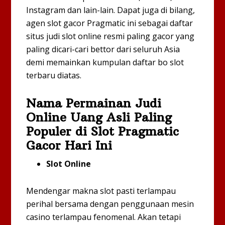
Instagram dan lain-lain. Dapat juga di bilang,
agen slot gacor Pragmatic ini sebagai daftar
situs judi slot online resmi paling gacor yang
paling dicari-cari bettor dari seluruh Asia
demi memainkan kumpulan daftar bo slot
terbaru diatas.
Nama Permainan Judi
Online Uang Asli Paling
Populer di Slot Pragmatic
Gacor Hari Ini
Slot Online
Mendengar makna slot pasti terlampau
perihal bersama dengan penggunaan mesin
casino terlampau fenomenal. Akan tetapi