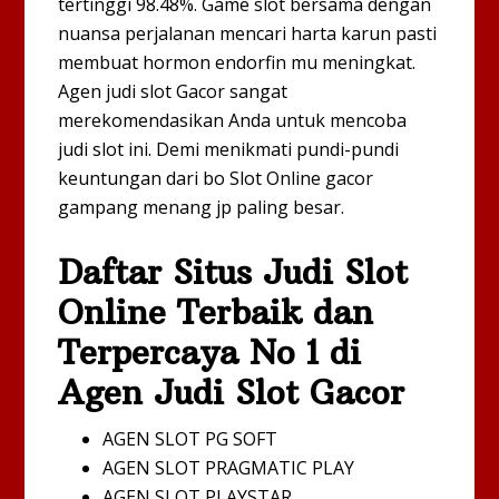
tertinggi 98.48%. Game slot bersama dengan
nuansa perjalanan mencari harta karun pasti
membuat hormon endorfin mu meningkat.
Agen judi slot Gacor sangat
merekomendasikan Anda untuk mencoba
judi slot ini. Demi menikmati pundi-pundi
keuntungan dari bo Slot Online gacor
gampang menang jp paling besar.
Daftar Situs Judi Slot
Online Terbaik dan
Terpercaya No 1 di
Agen Judi Slot Gacor
AGEN SLOT PG SOFT
AGEN SLOT PRAGMATIC PLAY
AGEN SLOT PLAYSTAR