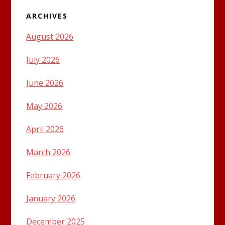
ARCHIVES
August 2026
July 2026
June 2026
May 2026
April 2026
March 2026
February 2026
January 2026
December 2025