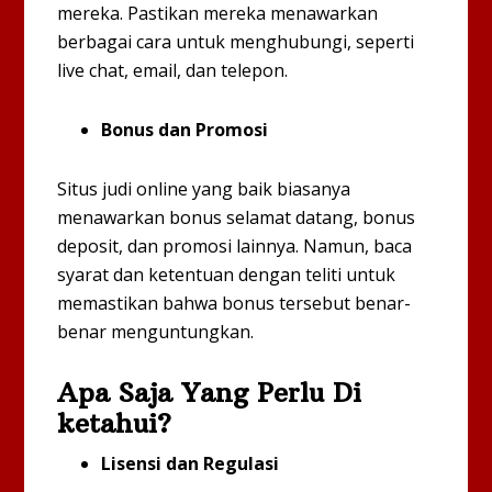
mereka. Pastikan mereka menawarkan
berbagai cara untuk menghubungi, seperti
live chat, email, dan telepon.
Bonus dan Promosi
Situs judi online yang baik biasanya
menawarkan bonus selamat datang, bonus
deposit, dan promosi lainnya. Namun, baca
syarat dan ketentuan dengan teliti untuk
memastikan bahwa bonus tersebut benar-
benar menguntungkan.
Apa Saja Yang Perlu Di
ketahui?
Lisensi dan Regulasi