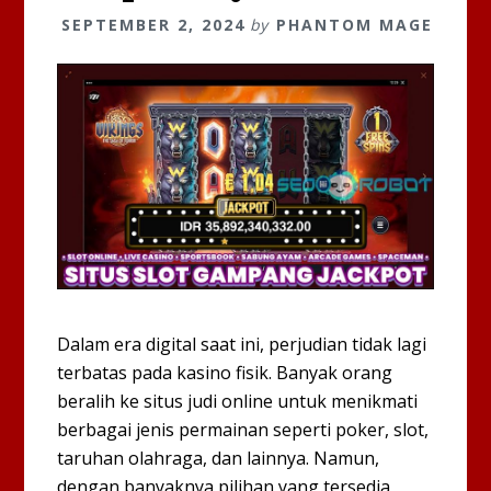
SEPTEMBER 2, 2024
by
PHANTOM MAGE
Dalam era digital saat ini, perjudian tidak lagi
terbatas pada kasino fisik. Banyak orang
beralih ke
situs judi online
untuk menikmati
berbagai jenis permainan seperti poker, slot,
taruhan olahraga, dan lainnya.
Namun,
dengan banyaknya pilihan yang tersedia,