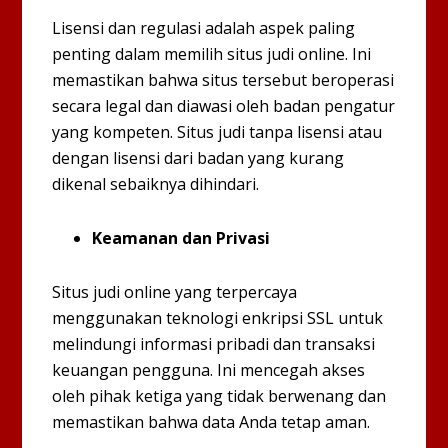
Lisensi dan regulasi adalah aspek paling
penting dalam memilih situs judi online. Ini
memastikan bahwa situs tersebut beroperasi
secara legal dan diawasi oleh badan pengatur
yang kompeten. Situs judi tanpa lisensi atau
dengan lisensi dari badan yang kurang
dikenal sebaiknya dihindari.
Keamanan dan Privasi
Situs judi online yang terpercaya
menggunakan teknologi enkripsi SSL untuk
melindungi informasi pribadi dan transaksi
keuangan pengguna. Ini mencegah akses
oleh pihak ketiga yang tidak berwenang dan
memastikan bahwa data Anda tetap aman.