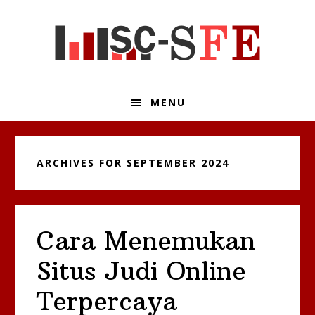
Skip
Skip
Skip
to
to
to
primary
main
primary
navigation
content
sidebar
MENU
ARCHIVES FOR SEPTEMBER 2024
Cara Menemukan
Situs Judi Online
Terpercaya