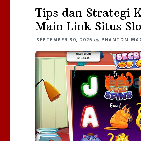
Tips dan Strategi
Main Link Situs Slo
SEPTEMBER 30, 2025
by
PHANTOM MA