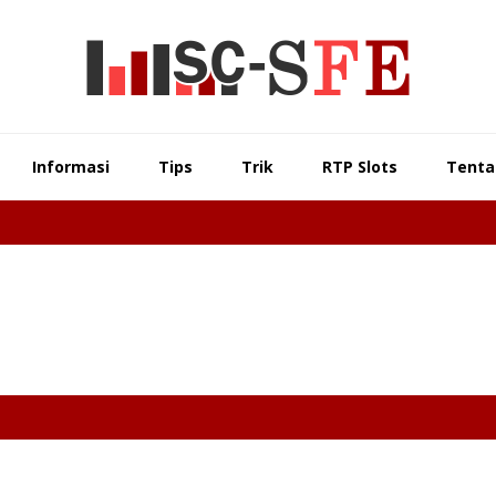
Informasi
Tips
Trik
RTP Slots
Tenta