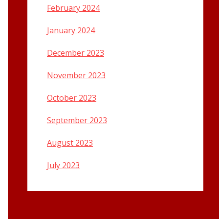
February 2024
January 2024
December 2023
November 2023
October 2023
September 2023
August 2023
July 2023