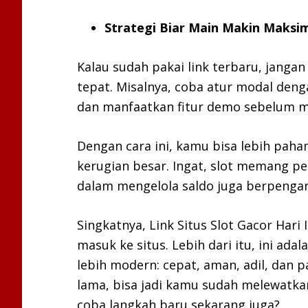
Strategi Biar Main Makin Maksi
Kalau sudah pakai link terbaru, janga
tepat. Misalnya, coba atur modal deng
dan manfaatkan fitur demo sebelum ma
Dengan cara ini, kamu bisa lebih pah
kerugian besar. Ingat, slot memang 
dalam mengelola saldo juga berpenga
Singkatnya, Link Situs Slot Gacor Har
masuk ke situs. Lebih dari itu, ini a
lebih modern: cepat, aman, adil, dan pa
lama, bisa jadi kamu sudah melewatka
coba langkah baru sekarang juga?