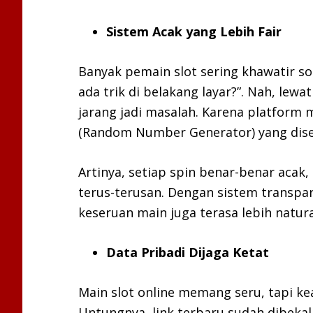
Sistem Acak yang Lebih Fair
Banyak pemain slot sering khawatir so
ada trik di belakang layar?”. Nah, lewat
jarang jadi masalah. Karena platform
(Random Number Generator) yang disert
Artinya, setiap spin benar-benar acak
terus-terusan. Dengan sistem transpara
keseruan main juga terasa lebih natur
Data Pribadi Dijaga Ketat
Main slot online memang seru, tapi ke
Untungnya, link terbaru sudah dibekal