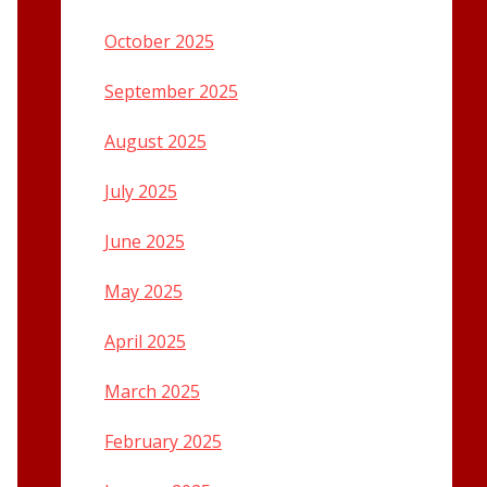
October 2025
September 2025
August 2025
July 2025
June 2025
May 2025
April 2025
March 2025
February 2025