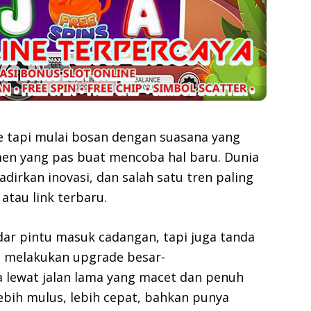
e tapi mulai bosan dengan suasana yang
men yang pas buat mencoba hal baru. Dunia
adirkan inovasi, dan salah satu tren paling
 atau link terbaru.
adar pintu masuk cadangan, tapi juga tanda
h melakukan upgrade besar-
sa lewat jalan lama yang macet dan penuh
lebih mulus, lebih cepat, bahkan punya