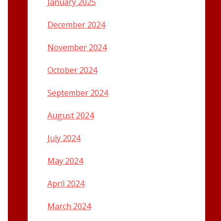
January 2025
December 2024
November 2024
October 2024
September 2024
August 2024
July 2024
May 2024
April 2024
March 2024