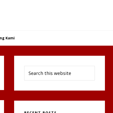
ng Kami
Primary
Sidebar
Search
this
website
RECENT POSTS