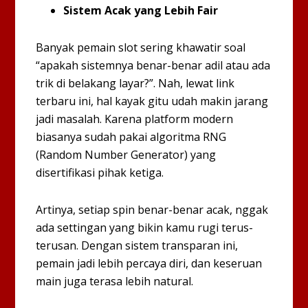
Sistem Acak yang Lebih Fair
Banyak pemain slot sering khawatir soal
“apakah sistemnya benar-benar adil atau ada
trik di belakang layar?”. Nah, lewat link
terbaru ini, hal kayak gitu udah makin jarang
jadi masalah. Karena platform modern
biasanya sudah pakai algoritma RNG
(Random Number Generator) yang
disertifikasi pihak ketiga.
Artinya, setiap spin benar-benar acak, nggak
ada settingan yang bikin kamu rugi terus-
terusan. Dengan sistem transparan ini,
pemain jadi lebih percaya diri, dan keseruan
main juga terasa lebih natural.