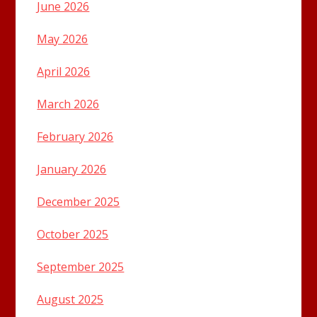
June 2026
May 2026
April 2026
March 2026
February 2026
January 2026
December 2025
October 2025
September 2025
August 2025