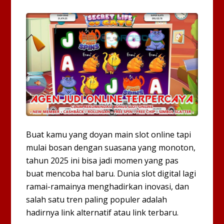
Buat kamu yang doyan main slot online tapi
mulai bosan dengan suasana yang monoton,
tahun 2025 ini bisa jadi momen yang pas
buat mencoba hal baru. Dunia slot digital lagi
ramai-ramainya menghadirkan inovasi, dan
salah satu tren paling populer adalah
hadirnya link alternatif atau link terbaru.