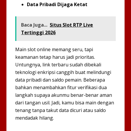
Data Pribadi Dijaga Ketat
Baca Juga...
Situs Slot RTP Live
Tertinggi 2026
Main slot online memang seru, tapi
keamanan tetap harus jadi prioritas.
Untungnya, link terbaru sudah dibekali
teknologi enkripsi canggih buat melindungi
data pribadi dan saldo pemain. Beberapa
bahkan menambahkan fitur verifikasi dua
langkah supaya akunmu benar-benar aman
dari tangan usil. Jadi, kamu bisa main dengan
tenang tanpa takut data dicuri atau saldo
mendadak hilang.