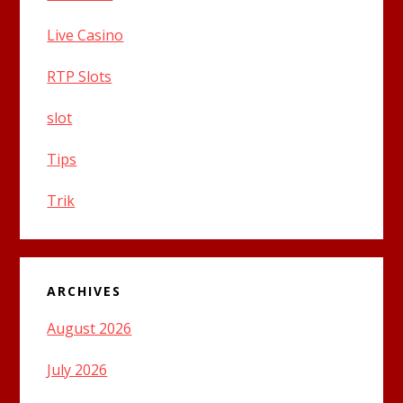
Live Casino
RTP Slots
slot
Tips
Trik
ARCHIVES
August 2026
July 2026