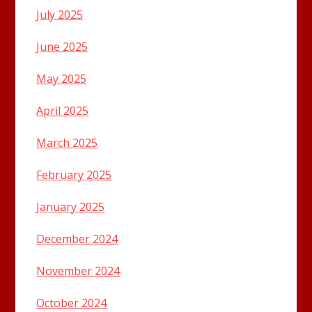
July 2025
June 2025
May 2025
April 2025
March 2025
February 2025
January 2025
December 2024
November 2024
October 2024