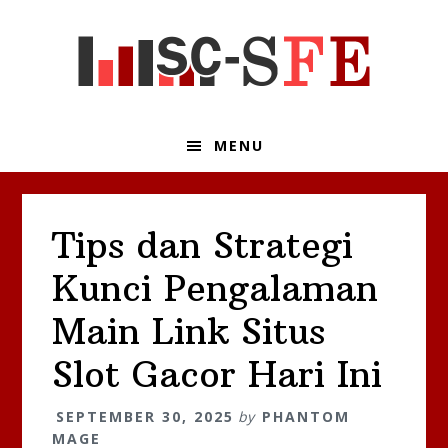
Skip
Skip
Skip
to
to
to
primary
main
primary
navigation
content
sidebar
MENU
Tips dan Strategi
Kunci Pengalaman
Main Link Situs
Slot Gacor Hari Ini
SEPTEMBER 30, 2025
by
PHANTOM
MAGE