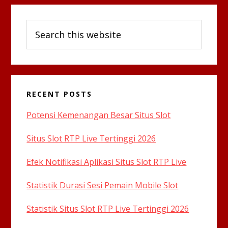
Primary
Search
Sidebar
this
website
RECENT POSTS
Potensi Kemenangan Besar Situs Slot
Situs Slot RTP Live Tertinggi 2026
Efek Notifikasi Aplikasi Situs Slot RTP Live
Statistik Durasi Sesi Pemain Mobile Slot
Statistik Situs Slot RTP Live Tertinggi 2026