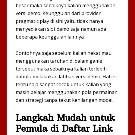
besar maka sebaiknya kalian menggunakan
versi demo.
Keunggulan dari provider
pragmatic play di sini yaitu tidak hanya
menyediakan slot demo saja namun ada
beberapa keunggulan lainnya.
Contohnya saja sebelum kalian nekat mau
menggunakan taruhan di dalam game
tersebut maka sebaiknya kalian terlebih
dahulu melakukan latihan versi demo. Hal ini
tentu saja sangat cocok untuk kalian yang
masih belajar menggunakan pola permainan
dan strategi tanpa takut kehilangan modal.
Langkah Mudah untuk
Pemula di Daftar Link