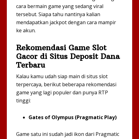
cara bermain game yang sedang viral
tersebut. Siapa tahu nantinya kalian
mendapatkan jackpot dengan cara mampir
ke akun.
Rekomendasi Game Slot
Gacor di Situs Deposit Dana
Terbaru
Kalau kamu udah siap main di situs slot
terpercaya, berikut beberapa rekomendasi
game yang lagi populer dan punya RTP
tinggi:
Gates of Olympus (Pragmatic Play)
Game satu ini sudah jadi ikon dari Pragmatic