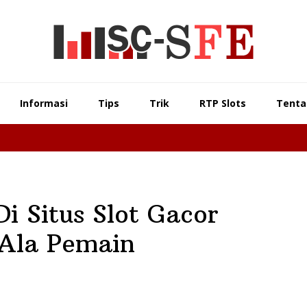
Informasi
Tips
Trik
RTP Slots
Tenta
i Situs Slot Gacor
Ala Pemain