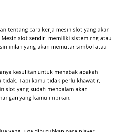
 tentang cara kerja mesin slot yang akan
Mesin slot sendiri memiliki sistem rng atau
n inilah yang akan memutar simbol atau
asanya kesulitan untuk menebak apakah
idak. Tapi kamu tidak perlu khawatir,
n slot yang sudah mendalam akan
angan yang kamu impikan.
ua yang juga dibutuhkan para player