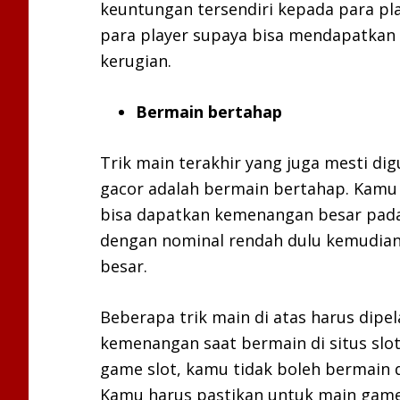
keuntungan tersendiri kepada para p
para player supaya bisa mendapatkan 
kerugian.
Bermain bertahap
Trik main terakhir yang juga mesti dig
gacor adalah bermain bertahap. Kamu
bisa dapatkan kemenangan besar pad
dengan nominal rendah dulu kemudian 
besar.
Beberapa trik main di atas harus dipel
kemenangan saat bermain di situs slot
game slot, kamu tidak boleh bermain d
Kamu harus pastikan untuk main game 