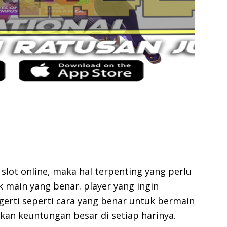
slot online, maka hal terpenting yang perlu
 main yang benar. player yang ingin
ti seperti cara yang benar untuk bermain
kan keuntungan besar di setiap harinya.