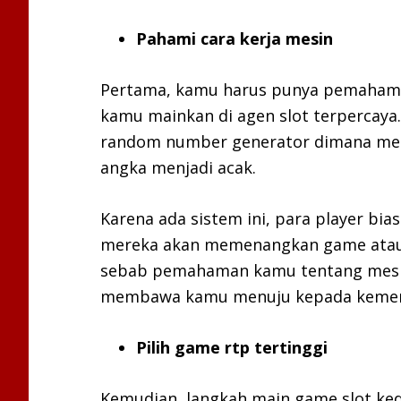
Pahami cara kerja mesin
Pertama, kamu harus punya pemahaman
kamu mainkan di agen slot terpercaya. 
random number generator dimana mesi
angka menjadi acak.
Karena ada sistem ini, para player bi
mereka akan memenangkan game atau t
sebab pemahaman kamu tentang mesi
membawa kamu menuju kepada kemen
Pilih game rtp tertinggi
Kemudian, langkah main game slot ked