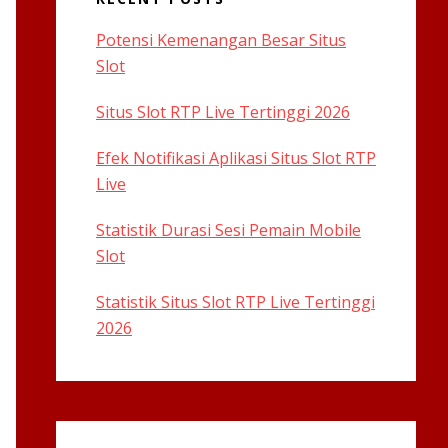
Potensi Kemenangan Besar Situs
Slot
Situs Slot RTP Live Tertinggi 2026
Efek Notifikasi Aplikasi Situs Slot RTP
Live
Statistik Durasi Sesi Pemain Mobile
Slot
Statistik Situs Slot RTP Live Tertinggi
2026