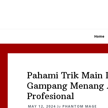
Skip
Skip
Skip
to
to
to
primary
main
primary
navigation
content
sidebar
Home
Pahami Trik Main D
Gampang Menang 
Profesional
MAY 12, 2024
by
PHANTOM MAGE